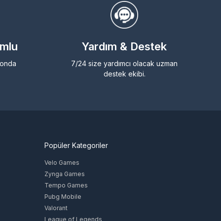
umlu
Yardım & Destek
efonda
7/24 size yardımcı olacak uzman
destek ekibi.
Popüler Kategoriler
Velo Games
Zynga Games
Tempo Games
Pubg Mobile
Valorant
League of Legends