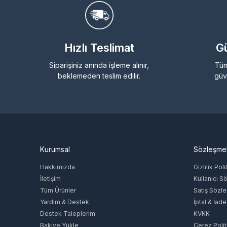
Hızlı Teslimat
Gü
Siparişiniz anında işleme alınır,
Tüm
beklemeden teslim edilir.
güv
Kurumsal
Sözleşme
Hakkımızda
Gizlilik Poli
İletişim
Kullanıcı S
Tüm Ürünler
Satış Sözl
Yardım & Destek
İptal & İade
Destek Taleplerim
KVKK
Bakiye Yükle
Çerez Polit