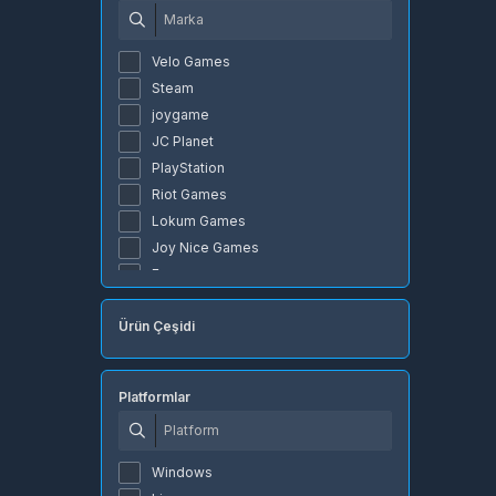
Velo Games
Steam
joygame
JC Planet
PlayStation
Riot Games
Lokum Games
Joy Nice Games
Exxen
NetEase
Ürün Çeşidi
Amazon
Ubisoft
Apex Legends
Platformlar
Sony
Apple
Wizard Games
Windows
Blizzard Entertainment