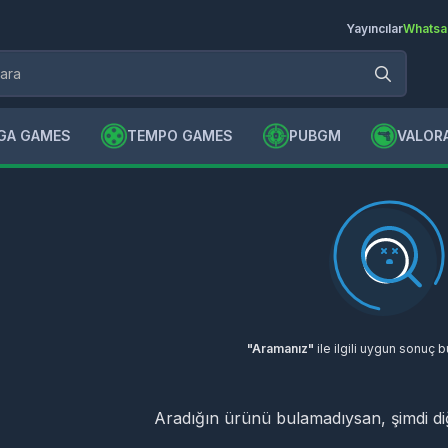
Yayıncılar
Whatsa
GA GAMES
TEMPO GAMES
PUBGM
VALOR
"Aramanız"
ile ilgili uygun sonuç 
Aradığın ürünü bulamadıysan, şimdi d