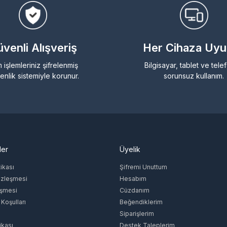
venli Alışveriş
Her Cihaza Uy
 işlemleriniz şifrelenmiş
Bilgisayar, tablet ve tel
enlik sistemiyle korunur.
sorunsuz kullanım.
ler
Üyelik
tikası
Şifremi Unuttum
özleşmesi
Hesabım
eşmesi
Cüzdanım
 Koşulları
Beğendiklerim
Siparişlerim
ikası
Destek Taleplerim