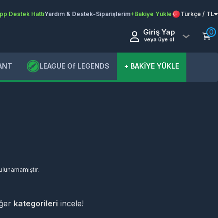
pp Destek Hattı
Yardım & Destek
-
Siparişlerim
+Bakiye Yükle
Türkçe / TL
Giriş Yap
0
veya üye ol
ANT
LEAGUE Of LEGENDS
+ BAKİYE YÜKLE
bulunamamıştır.
iğer
kategorileri
incele!