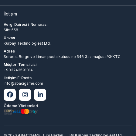
İletişim
Vergi Dairesi / Numarası
Slbt 558
Unvan
Kurpay Technologiest Ltd.
Adres
Serbest Bölge ve Liman posta kutusu no 546 Gazimağusa/KKKTC
Müşteri Temsilcisi
+903243591014
İletişim E-Posta
info@abacigame.com
Ödeme Yöntemleri
© 2026
ABACIGAME
. Tüm Hakları
Bir
Kurpay Technologiest Ltd.