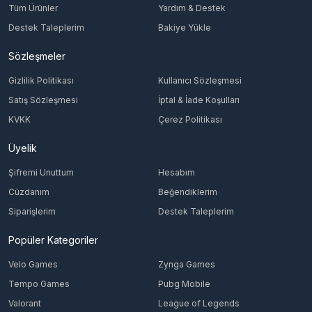
Tüm Ürünler
Yardım & Destek
Destek Taleplerim
Bakiye Yükle
Sözleşmeler
Gizlilik Politikası
Kullanıcı Sözleşmesi
Satış Sözleşmesi
İptal & İade Koşulları
KVKK
Çerez Politikası
Üyelik
Şifremi Unuttum
Hesabım
Cüzdanım
Beğendiklerim
Siparişlerim
Destek Taleplerim
Popüler Kategoriler
Velo Games
Zynga Games
Tempo Games
Pubg Mobile
Valorant
League of Legends