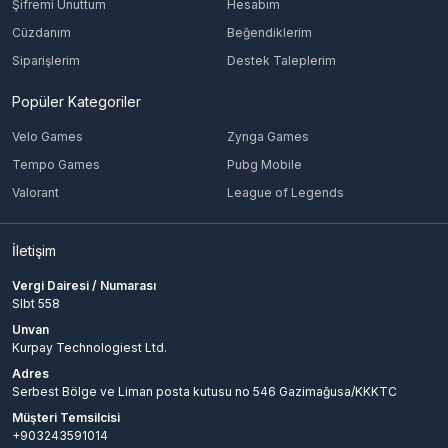
Şifremi Unuttum
Hesabım
Cüzdanım
Beğendiklerim
Siparişlerim
Destek Taleplerim
Popüler Kategoriler
Velo Games
Zynga Games
Tempo Games
Pubg Mobile
Valorant
League of Legends
İletişim
Vergi Dairesi / Numarası
Slbt 558
Unvan
Kurpay Technologiest Ltd.
Adres
Serbest Bölge ve Liman posta kutusu no 546 Gazimağusa/KKKTC
Müşteri Temsilcisi
+903243591014