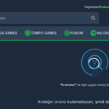
Yayıncılar
Whatsa
GA GAMES
TEMPO GAMES
PUBGM
VALOR
"Aramanız"
ile ilgili uygun sonuç 
Aradığın ürünü bulamadıysan, şimdi d