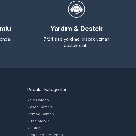
umlu
Yardım & Destek
efonda
7/24 size yardımcı olacak uzman
destek ekibi.
Popüler Kategoriler
Velo Games
Zynga Games
Tempo Games
Pubg Mobile
Valorant
League of Legends