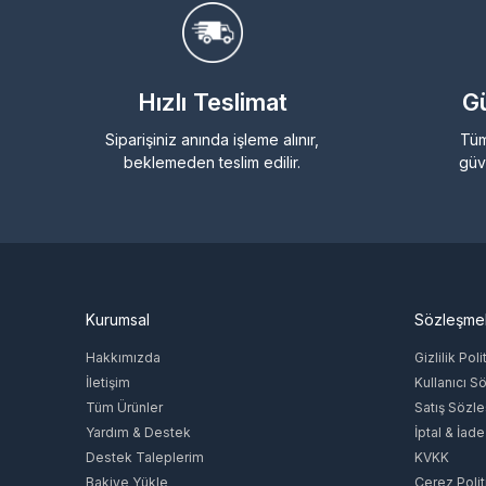
Hızlı Teslimat
Gü
Siparişiniz anında işleme alınır,
Tüm
beklemeden teslim edilir.
güv
Kurumsal
Sözleşme
Hakkımızda
Gizlilik Poli
İletişim
Kullanıcı S
Tüm Ürünler
Satış Sözl
Yardım & Destek
İptal & İade
Destek Taleplerim
KVKK
Bakiye Yükle
Çerez Polit