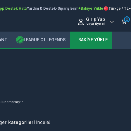
pp Destek Hattı
Yardım & Destek
-
Siparişlerim
+Bakiye Yükle
Türkçe / TL
Giriş Yap
0
veya üye ol
ANT
LEAGUE Of LEGENDS
+ BAKİYE YÜKLE
bulunamamıştır.
iğer
kategorileri
incele!