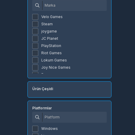
Velo Games
Steam
joygame
JC Planet
PlayStation
Riot Games
Lokum Games
Joy Nice Games
Exxen
NetEase
Ürün Çeşidi
Amazon
Ubisoft
Apex Legends
Platformlar
Sony
Apple
Wizard Games
Windows
Blizzard Entertainment