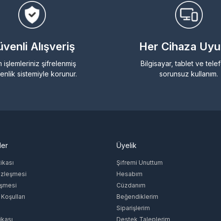
venli Alışveriş
Her Cihaza Uy
 işlemleriniz şifrelenmiş
Bilgisayar, tablet ve tel
enlik sistemiyle korunur.
sorunsuz kullanım.
ler
Üyelik
tikası
Şifremi Unuttum
özleşmesi
Hesabım
eşmesi
Cüzdanım
 Koşulları
Beğendiklerim
Siparişlerim
ikası
Destek Taleplerim