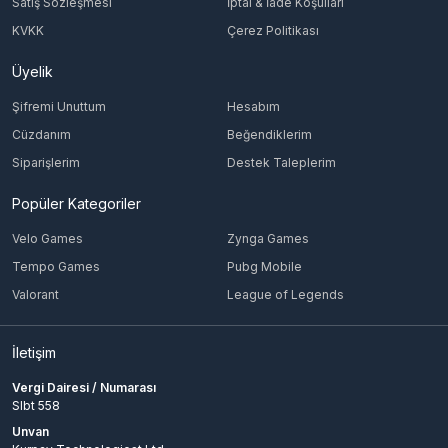
Satış Sözleşmesi
İptal & İade Koşulları
KVKK
Çerez Politikası
Üyelik
Şifremi Unuttum
Hesabım
Cüzdanım
Beğendiklerim
Siparişlerim
Destek Taleplerim
Popüler Kategoriler
Velo Games
Zynga Games
Tempo Games
Pubg Mobile
Valorant
League of Legends
İletişim
Vergi Dairesi / Numarası
Slbt 558
Unvan