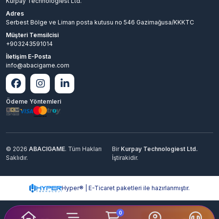
Kurpay Technologiest Ltd.
Adres
Serbest Bölge ve Liman posta kutusu no 546 Gazimağusa/KKKTC
Müşteri Temsilcisi
+903243591014
İletişim E-Posta
info@abacigame.com
Ödeme Yöntemleri
© 2026
ABACIGAME
. Tüm Hakları
Bir
Kurpay Technologiest Ltd.
Saklıdır.
İştirakidir.
Hyper® | E-Ticaret paketleri ile hazırlanmıştır.
0