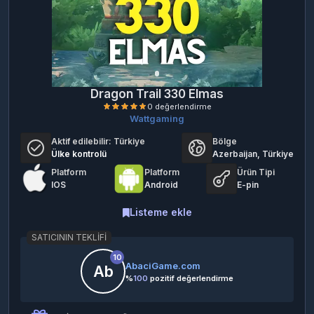
Dragon Trail 330 Elmas
Wattgaming
Aktif edilebilir:
Türkiye
Bölge
Ülke kontrolü
Azerbaijan, Türkiye
Platform
Platform
Ürün Tipi
IOS
Android
E-pin
0 değerlendirme
Listeme ekle
SATICININ TEKLIFI
10
AbaciGame.com
Ab
%
100
pozitif değerlendirme