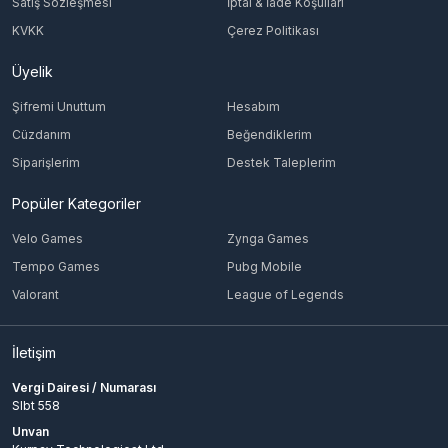
Satış Sözleşmesi
İptal & İade Koşulları
KVKK
Çerez Politikası
Üyelik
Şifremi Unuttum
Hesabım
Cüzdanım
Beğendiklerim
Siparişlerim
Destek Taleplerim
Popüler Kategoriler
Velo Games
Zynga Games
Tempo Games
Pubg Mobile
Valorant
League of Legends
İletişim
Vergi Dairesi / Numarası
Slbt 558
Unvan