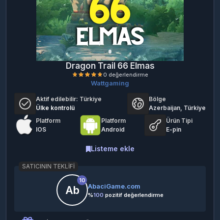
Dragon Trail 66 Elmas
Wattgaming
Aktif edilebilir:
Türkiye
Bölge
Ülke kontrolü
Azerbaijan, Türkiye
Platform
Platform
Ürün Tipi
IOS
Android
E-pin
0 değerlendirme
Listeme ekle
SATICININ TEKLIFI
10
AbaciGame.com
Ab
%
100
pozitif değerlendirme