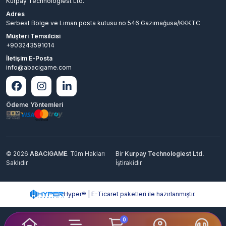
Kurpay Technologiest Ltd.
Adres
Serbest Bölge ve Liman posta kutusu no 546 Gazimağusa/KKKTC
Müşteri Temsilcisi
+903243591014
İletişim E-Posta
info@abacigame.com
Ödeme Yöntemleri
© 2026
ABACIGAME
. Tüm Hakları
Bir
Kurpay Technologiest Ltd.
Saklıdır.
İştirakidir.
Hyper® | E-Ticaret paketleri ile hazırlanmıştır.
0