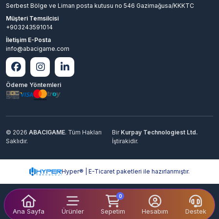
Serbest Bölge ve Liman posta kutusu no 546 Gazimağusa/KKKTC
Müşteri Temsilcisi
+903243591014
İletişim E-Posta
info@abacigame.com
Ödeme Yöntemleri
© 2026
ABACIGAME
. Tüm Hakları
Bir
Kurpay Technologiest Ltd.
Saklıdır.
İştirakidir.
Hyper® | E-Ticaret paketleri ile hazırlanmıştır.
0
Ana Sayfa
Ürünler
Sepetim
Hesabım
Destek