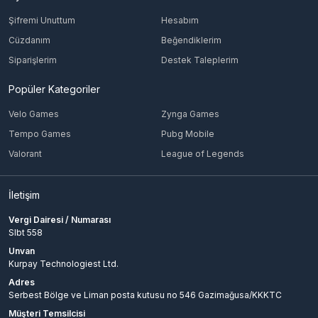
Şifremi Unuttum
Hesabım
Cüzdanım
Beğendiklerim
Siparişlerim
Destek Taleplerim
Popüler Kategoriler
Velo Games
Zynga Games
Tempo Games
Pubg Mobile
Valorant
League of Legends
İletişim
Vergi Dairesi / Numarası
Slbt 558
Unvan
Kurpay Technologiest Ltd.
Adres
Serbest Bölge ve Liman posta kutusu no 546 Gazimağusa/KKKTC
Müşteri Temsilcisi