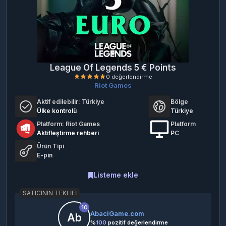
League Of Legends 5 € Points
Riot Games
Aktif edilebilir:
Türkiye
Bölge
Ülke kontrolü
Türkiye
Platform: Riot Games
Platform
Aktifleştirme rehberi
PC
Ürün Tipi
0 değerlendirme
E-pin
Listeme ekle
SATICININ TEKLIFI
10
AbaciGame.com
Ab
%
100
pozitif değerlendirme