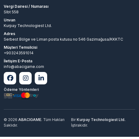
Vergi Dairesi / Numarası
Slbt 558
Unvan
Kurpay Technologiest Ltd.
Adres
Serbest Bölge ve Liman posta kutusu no 546 Gazimağusa/KKKTC
Müşteri Temsilcisi
+903243591014
İletişim E-Posta
info@abacigame.com
Ödeme Yöntemleri
© 2026
ABACIGAME
. Tüm Hakları
Bir
Kurpay Technologiest Ltd.
Saklıdır.
İştirakidir.