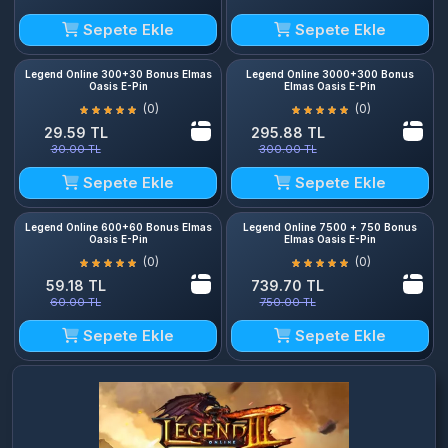
Sepete Ekle
Sepete Ekle
Legend Online 300+30 Bonus Elmas
Legend Online 3000+300 Bonus
Oasis E-Pin
Elmas Oasis E-Pin
(0)
(0)
29.59 TL
295.88 TL
30.00 TL
300.00 TL
Sepete Ekle
Sepete Ekle
Legend Online 600+60 Bonus Elmas
Legend Online 7500 + 750 Bonus
Oasis E-Pin
Elmas Oasis E-Pin
(0)
(0)
59.18 TL
739.70 TL
60.00 TL
750.00 TL
Sepete Ekle
Sepete Ekle