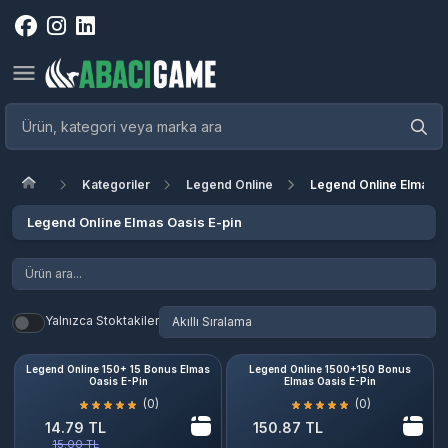
Kategoriler
Legend Online
Legend Online Elmas O
Legend Online Elmas Oasis E-pin
Yalnızca Stoktakiler
Legend Online 150+ 15 Bonus Elmas
Legend Online 1500+150 Bonus
Oasis E-Pin
Elmas Oasis E-Pin
(0)
(0)
14.79 TL
150.87 TL
15.00 TL