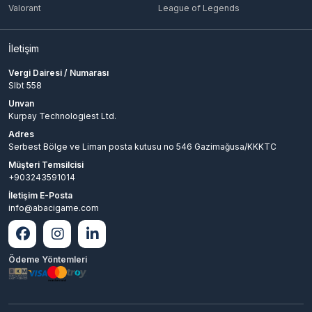
Valorant
League of Legends
İletişim
Vergi Dairesi / Numarası
Slbt 558
Unvan
Kurpay Technologiest Ltd.
Adres
Serbest Bölge ve Liman posta kutusu no 546 Gazimağusa/KKKTC
Müşteri Temsilcisi
+903243591014
İletişim E-Posta
info@abacigame.com
Ödeme Yöntemleri