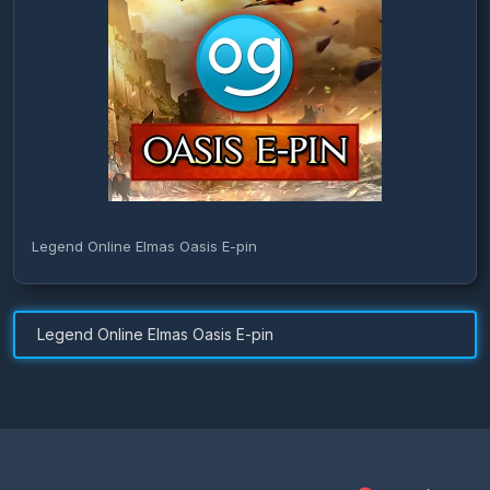
Legend Online Elmas Oasis E-pin
Legend Online Elmas Oasis E-pin