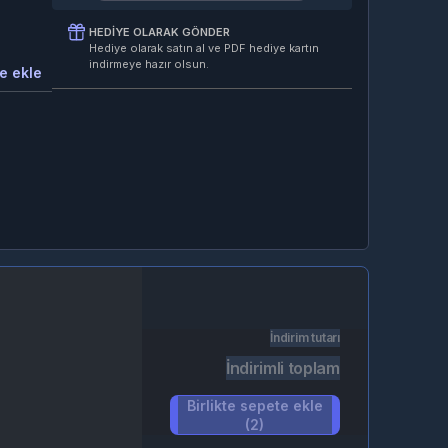
HEDIYE OLARAK GÖNDER
Hediye olarak satın al ve PDF hediye kartın
indirmeye hazır olsun.
e ekle
İndirim tutarı
İndirimli toplam
Birlikte sepete ekle
(2)