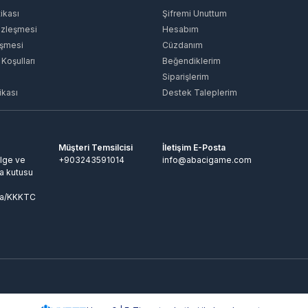
tikası
Şifremi Unuttum
özleşmesi
Hesabım
eşmesi
Cüzdanım
 Koşulları
Beğendiklerim
Siparişlerim
ikası
Destek Taleplerim
Müşteri Temsilcisi
İletişim E-Posta
lge ve
+903243591014
info@abacigame.com
a kutusu
a/KKKTC