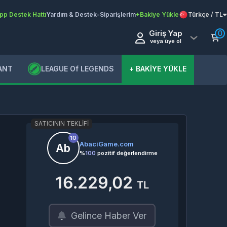
pp Destek Hattı
Yardım & Destek
-
Siparişlerim
+Bakiye Yükle
Türkçe / TL
Giriş Yap
0
veya üye ol
ANT
LEAGUE Of LEGENDS
+ BAKİYE YÜKLE
SATICININ TEKLIFI
10
AbaciGame.com
Ab
%
100
pozitif değerlendirme
16.229,02
TL
Gelince Haber Ver