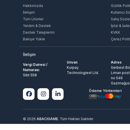
Hakkımızda
Gizlilik Poli
İletişim
Kullanıcı S
Tüm Ürünler
Satış Sözl
Yardım & Destek
İptal & İade
Destek Taleplerim
KVKK
Bakiye Yükle
Çerez Polit
İletişim
Unvan
Adres
Vergi Dairesi /
Kurpay
Serbest Bö
Numarası
Technologiest Ltd.
Liman post
Slbt 558
no 546
Gazimağus
Ödeme Yöntemleri
© 2026
ABACIGAME
. Tüm Hakları Saklıdır.