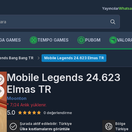
Yayıncılar
Whatsa
GA GAMES
TEMPO GAMES
PUBGM
VALOR
ends Bang Bang TR
Mobile Legends 24.623 Elmas TR
Mobile Legends 24.623
Elmas TR
Moonton
* 7/24 Anlık yüklenir.
5.0
0 değerlendirme
Şurada aktif edilebilir:
Türkiye
Bölge
Ülke kısıtlamalarını görüntüle
Türkiye