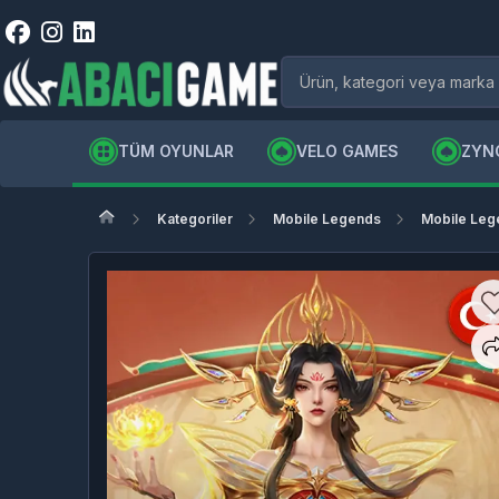
TÜM OYUNLAR
VELO GAMES
ZYN
Kategoriler
Mobile Legends
Mobile Leg