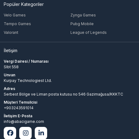
Popüler Kategoriler
Velo Games
Zynga Games
Tempo Games
Pubg Mobile
Valorant
League of Legends
İletişim
Vergi Dairesi / Numarası
Slbt 558
Unvan
Kurpay Technologiest Ltd.
Adres
Serbest Bölge ve Liman posta kutusu no 546 Gazimağusa/KKKTC
Müşteri Temsilcisi
+903243591014
İletişim E-Posta
info@abacigame.com