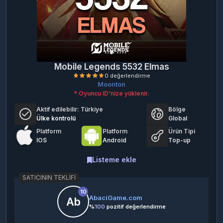
Mobile Legends 5532 Elmas
Moonton
* Oyuncu ID'nize yüklenir.
Aktif edilebilir:
Türkiye
Bölge
Ülke kontrolü
Global
Platform
Platform
Ürün Tipi
IOS
Android
Top-up
0 değerlendirme
Listeme ekle
SATICININ TEKLIFI
10
AbaciGame.com
Ab
%
100
pozitif değerlendirme