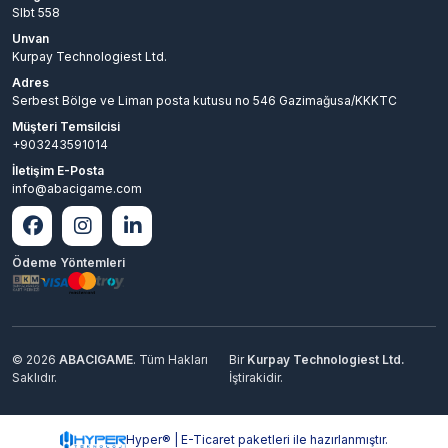
Slbt 558
Unvan
Kurpay Technologiest Ltd.
Adres
Serbest Bölge ve Liman posta kutusu no 546 Gazimağusa/KKKTC
Müşteri Temsilcisi
+903243591014
İletişim E-Posta
info@abacigame.com
Ödeme Yöntemleri
© 2026
ABACIGAME
. Tüm Hakları
Bir
Kurpay Technologiest Ltd.
Saklıdır.
İştirakidir.
Hyper® | E-Ticaret paketleri ile hazırlanmıştır.