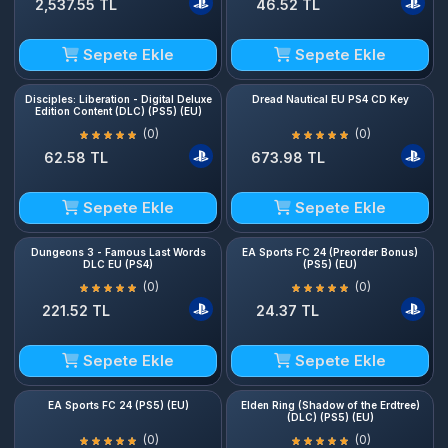
2,537.55 TL
46.52 TL
Sepete Ekle
Sepete Ekle
Disciples: Liberation - Digital Deluxe
Dread Nautical EU PS4 CD Key
Edition Content (DLC) (PS5) (EU)
(0)
(0)
62.58 TL
673.98 TL
Sepete Ekle
Sepete Ekle
Dungeons 3 - Famous Last Words
EA Sports FC 24 (Preorder Bonus)
DLC EU (PS4)
(PS5) (EU)
(0)
(0)
221.52 TL
24.37 TL
Sepete Ekle
Sepete Ekle
EA Sports FC 24 (PS5) (EU)
Elden Ring (Shadow of the Erdtree)
(DLC) (PS5) (EU)
(0)
(0)