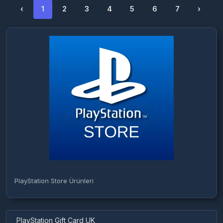
‹
1
2
3
4
5
6
7
›
PlayStation Store Ürünleri
PlayStation Gift Card UK