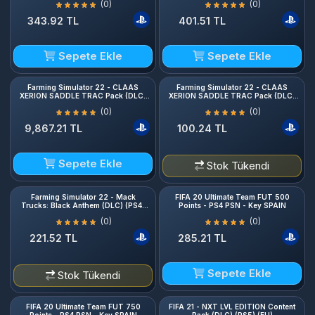
(0)
(0)
343.92 TL
401.51 TL
Sepete Ekle
Sepete Ekle
Farming Simulator 22 - CLAAS
Farming Simulator 22 - CLAAS
XERION SADDLE TRAC Pack (DLC)
XERION SADDLE TRAC Pack (DLC)
(PS4) (EU)
(PS5) (EU)
(0)
(0)
9,867.21 TL
100.24 TL
Sepete Ekle
Stok Tükendi
Farming Simulator 22 - Mack
FIFA 20 Ultimate Team FUT 500
Trucks: Black Anthem (DLC) (PS4)
Points - PS4 PSN - Key SPAIN
(EU)
(0)
(0)
221.52 TL
285.21 TL
Sepete Ekle
Stok Tükendi
FIFA 20 Ultimate Team FUT 750
FIFA 21 - NXT LVL EDITION Content