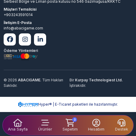
Serbest Bölge ve Liman posta kutusu no 546 Gazimağusa/KKKTC
Müşteri Temsilcisi
+903243591014
İletişim E-Posta
info@abacigame.com
Ödeme Yöntemleri
© 2026
ABACIGAME
. Tüm Hakları
Bir
Kurpay Technologiest Ltd.
Saklıdır.
İştirakidir.
Hyper® | E-Ticaret paketleri ile hazırlanmıştır.
0
Ana Sayfa
Ürünler
Sepetim
Hesabım
Destek