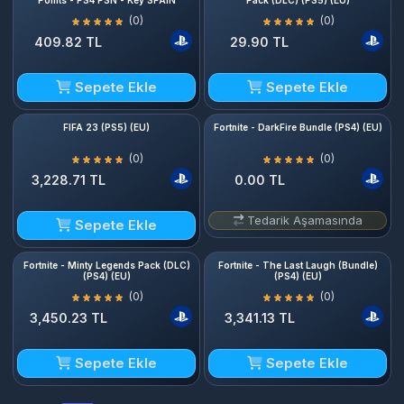
Points - PS4 PSN - Key SPAIN
Pack (DLC) (PS5) (EU)
(0)
(0)
409.82 TL
29.90 TL
Sepete Ekle
Sepete Ekle
FIFA 23 (PS5) (EU)
Fortnite - DarkFire Bundle (PS4) (EU)
(0)
(0)
3,228.71 TL
0.00 TL
Tedarik Aşamasında
Sepete Ekle
Fortnite - Minty Legends Pack (DLC)
Fortnite - The Last Laugh (Bundle)
(PS4) (EU)
(PS4) (EU)
(0)
(0)
3,450.23 TL
3,341.13 TL
Sepete Ekle
Sepete Ekle