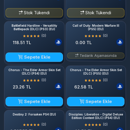
Stok Tükendi
Stok Tükendi
Battlefield Hardline - Versatility
Call of Duty: Modern Warfare III
Battlepack (DLC) (PS3) (EU)
(PS5) (EU)
(0)
(0)
118.51 TL
0.00 TL
Tedarik Aşamasında
Sepete Ekle
Chorus - The Elder Armor Skin Set
Chorus - The Elder Armor Skin Set
(DLC) (PS4) (EU)
(DLC) (PS5) (EU)
(0)
(0)
23.26 TL
62.58 TL
Sepete Ekle
Sepete Ekle
Destiny 2: Forsaken PS4 (EU)
Disciples: Liberation - Digital Deluxe
Edition Content (DLC) (PS4) (EU)
(0)
(0)