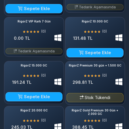
Tedarik Aşamasında
Sepete Ekle
RigorZ VIP Kartı 7 Gün
RigorZ 10.000 GC
(0)
(0)
0.00 TL
131.48 TL
Tedarik Aşamasında
Sepete Ekle
RigorZ 15.000 GC
RigorZ Premium 30 gün + 1.500 GC
(0)
(0)
191.24 TL
298.81 TL
Sepete Ekle
Stok Tükendi
RigorZ 20.000 GC
RigorZ Gold Premium 30 Gün +
2.000 GC
(0)
(0)
245.03 TL
388.45 TL