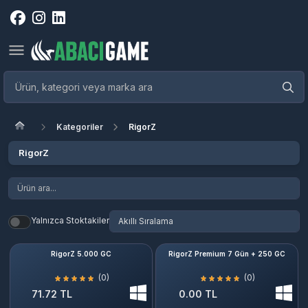
Kategoriler
RigorZ
RigorZ
Yalnızca Stoktakiler
RigorZ 5.000 GC
RigorZ Premium 7 Gün + 250 GC
(0)
(0)
71.72 TL
0.00 TL