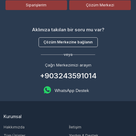
Siparişlerim
Çözüm Merkezi
Aklınıza takılan bir soru mu var?
Çözüm Merkezine bağlanın
veya
Çağrı Merkezimizi arayın
+903243591014
WhatsApp Destek
Kurumsal
Hakkımızda
İletişim
Tüm Ürünler
Yardım & Destek