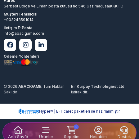
Adres
Serbest Bölge ve Liman posta kutusu no 546 Gazimağusa/KKKTC
Müşteri Temsilcisi
+903243591014
İletişim E-Posta
info@abacigame.com
Ödeme Yöntemleri
© 2026
ABACIGAME
. Tüm Hakları
Bir
Kurpay Technologiest Ltd.
Saklıdır.
İştirakidir.
Hyper® | E-Ticaret paketleri ile hazırlanmıştır.
0
139.55
Sepete Ekle
TL
Ana Sayfa
Ürünler
Sepetim
Hesabım
Destek