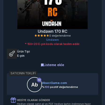
Undawn 170 RC
Undawn
* 150+20 E-pin kodu olarak teslim edilir.
Ürün Tipi
E-pin
Listeme ekle
0 değerlendirme
SATICININ TEKLIFI
10
AbaciGame.com
Ab
%
100
pozitif değerlendirme
HEDIYE OLARAK GÖNDER
Hediye olarak satın al ve PDF hediye kartın indirmeye hazır